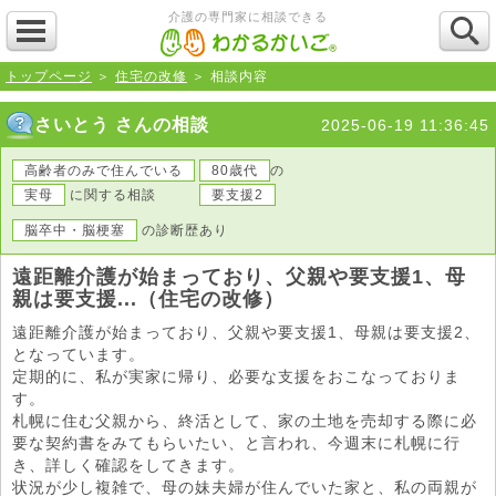
介護の専門家に相談できる
トップページ
＞
住宅の改修
＞ 相談内容
さいとう さんの相談
2025-06-19 11:36:45
高齢者のみで住んでいる
80歳代
の
実母
に関する相談
要支援2
脳卒中・脳梗塞
の診断歴あり
遠距離介護が始まっており、父親や要支援1、母
親は要支援...（住宅の改修）
遠距離介護が始まっており、父親や要支援1、母親は要支援2、
となっています。
定期的に、私が実家に帰り、必要な支援をおこなっておりま
す。
札幌に住む父親から、終活として、家の土地を売却する際に必
要な契約書をみてもらいたい、と言われ、今週末に札幌に行
き、詳しく確認をしてきます。
状況が少し複雑で、母の妹夫婦が住んでいた家と、私の両親が