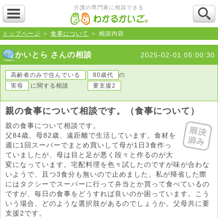
介護の専門家に相談できる
トップページ
＞
食事について
＞ 相談内容
かいとら さんの相談
2025-02-01 05:00:30
高齢者のみで住んでいる
80歳代
の
実母
に関する相談
要支援2
親の食事について相談です。（食事について）
親の食事について相談です。
父84歳、母82歳、遠距離で生活しています。食材を
週に1回スーパーでまとめ買いして母が1日3食作っ
ていましたが、母は目と足が悪く段々と作るのが大
変になっています。宅配料理を色々試したのですが味が合わな
いようで、且つ3食分も無いので止めました。私が帰省した際
にはタクシーでスーパーに行って弁当とか買って食べているの
ですが、毎日の食事をどうすれば良いのか困っています。こう
いう場合、どのような選択肢があるのでしょうか。父母共に要
支援2です。