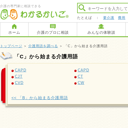
介護の専門家に相談できる
たとえば ：
要介護
費用
ホーム
介護のプロに相談
みんなの体験談
トップページ
＞
介護用語を調べる
＞ 「C」から始まる介護用語
「C」から始まる介護用語
CAPD
CAPD
CJT
CT
CVD
CW
<< 「B」から始まる介護用語