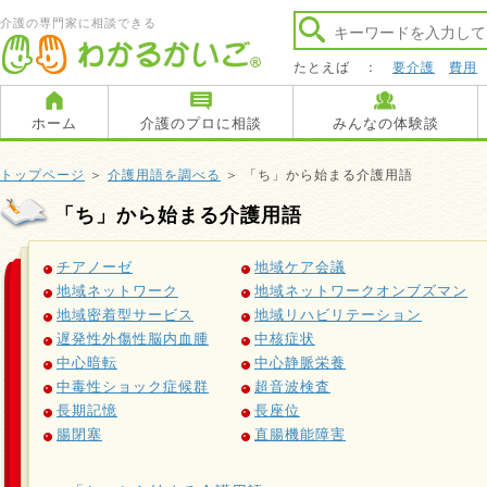
介護の専門家に相談できる
たとえば ：
要介護
費用
ホーム
介護のプロに相談
みんなの体験談
トップページ
＞
介護用語を調べる
＞ 「ち」から始まる介護用語
「ち」から始まる介護用語
チアノーゼ
地域ケア会議
地域ネットワーク
地域ネットワークオンブズマン
地域密着型サービス
地域リハビリテーション
遅発性外傷性脳内血腫
中核症状
中心暗転
中心静脈栄養
中毒性ショック症候群
超音波検査
長期記憶
長座位
腸閉塞
直腸機能障害