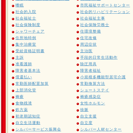
嗜眠
市民福祉サポートセンター
社会的入院
社会的リハビリテーション
社会福祉士
社会福祉主事
社会保険制度
社会保険労務士
シャワーチェア
住環境整備
住所地特例
住宅改修
集中治療室
周辺症状
受給資格証明書
主治医
主訴
手段的日常生活動作
准看護師
除圧用具
障害者基本法
障害者福祉
償還払い
小規模多機能型居宅介護
常勤医師配置加算
常勤換算方法
上部消化管
ショートステイ
褥瘡
褥瘡感染症
食物残渣
女性ホルモン
処方薬
徐脈
初老期認知症
自立支援
自立生活運動
自立度
シルバーサービス振興会
シルバー人材センター