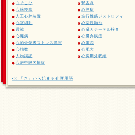
白そこひ
腎盂炎
心筋梗塞
心筋症
人工心肺装置
進行性筋ジストロフィー
心室細動
心室性頻拍
震戦
心臓カテーテル検査
心臓病
心臓弁膜症
心的外傷後ストレス障害
心電図
心拍数
心肥大
人物誤認
心房期外収縮
心房中隔欠損症
<< 「さ」から始まる介護用語