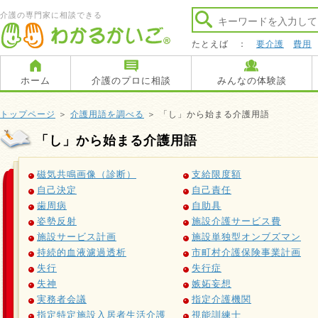
介護の専門家に相談できる
たとえば ：
要介護
費用
ホーム
介護のプロに相談
みんなの体験談
トップページ
＞
介護用語を調べる
＞ 「し」から始まる介護用語
「し」から始まる介護用語
磁気共鳴画像（診断）
支給限度額
自己決定
自己責任
歯周病
自助具
姿勢反射
施設介護サービス費
施設サービス計画
施設単独型オンブズマン
持続的血液濾過透析
市町村介護保険事業計画
失行
失行症
失神
嫉妬妄想
実務者会議
指定介護機関
指定特定施設入居者生活介護
視能訓練士