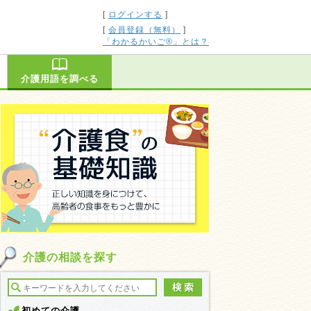
[
ログインする
]
[
会員登録（無料）
]
「わかるかいご®」とは？
介護用語を調べる
介護の相談を探す
初めての介護