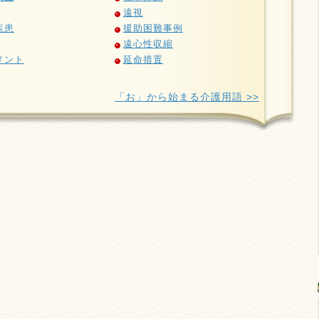
遠視
疾患
援助困難事例
遠心性収縮
メント
延命措置
「お」から始まる介護用語 >>