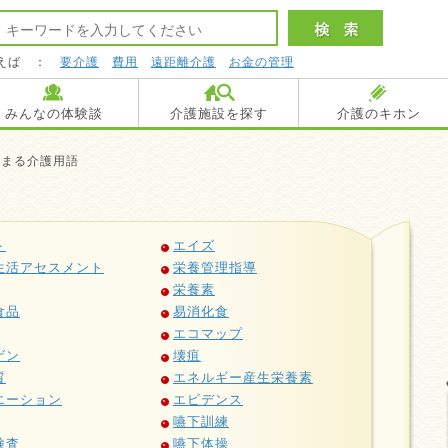
えば ：
要介護
費用
遠距離介護
お金の管理
みんなの体験談
介護施設を探す
介護のキホン
始まる介護用語
ト
エイズ
生活アセスメント
栄養管理指導
栄養素
食品
易消化食
エコマップ
ゲン
壊疽
質
エネルギー産生栄養素
エーション
エビデンス
嚥下訓練
検査
嚥下体操