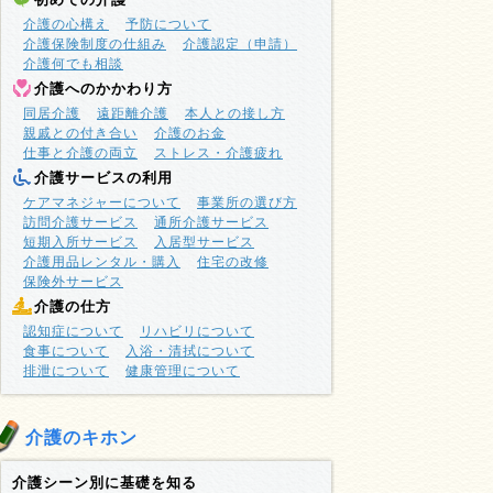
介護の心構え
予防について
介護保険制度の仕組み
介護認定（申請）
介護何でも相談
介護へのかかわり方
同居介護
遠距離介護
本人との接し方
親戚との付き合い
介護のお金
仕事と介護の両立
ストレス・介護疲れ
介護サービスの利用
ケアマネジャーについて
事業所の選び方
訪問介護サービス
通所介護サービス
短期入所サービス
入居型サービス
介護用品レンタル・購入
住宅の改修
保険外サービス
介護の仕方
認知症について
リハビリについて
食事について
入浴・清拭について
排泄について
健康管理について
介護のキホン
介護シーン別に基礎を知る