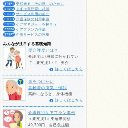
突然来る「その日」のために
まずは専門家に相談
サービス利用の前に
介護保険の利用申請
ケアマネジャーを探そう
ケアプランの作成
介護サービスの利用
みんなが注目する基礎知識
要介護度とは？
介護度は7段階に分かれてい
て、要支援1・2、要介...
詳しくはこちら
気をつけたい
高齢者の病気・怪我
高齢になると、身体機能...
詳しくはこちら
介護度別ケアプラン事例
＜要支援1＞支給限度額
49,700円、自己負担額...