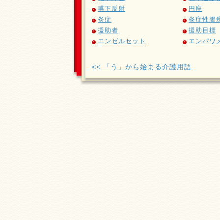
嚥下反射
円座
炎症
炎症性腸
援助者
援助目標
エンゼルセット
エンパワ
<< 「う」から始まる介護用語