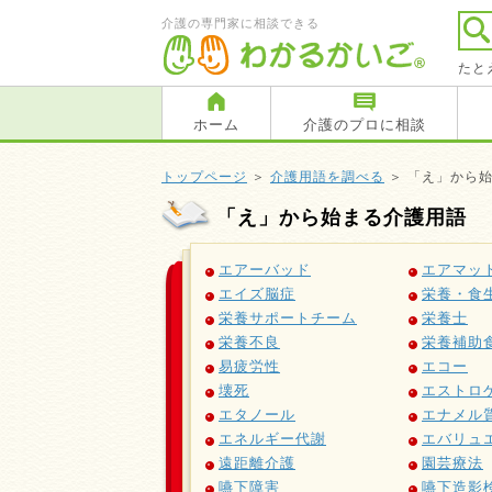
介護の専門家に相談できる
たと
ホーム
介護のプロに相談
トップページ
＞
介護用語を調べる
＞ 「え」から
「え」から始まる介護用語
エアーバッド
エアマッ
エイズ脳症
栄養・食
栄養サポートチーム
栄養士
栄養不良
栄養補助
易疲労性
エコー
壊死
エストロ
エタノール
エナメル
エネルギー代謝
エバリュ
遠距離介護
園芸療法
嚥下障害
嚥下造影