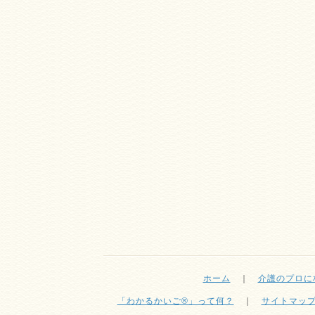
ホーム
｜
介護のプロに
「わかるかいご®」って何？
｜
サイトマッ