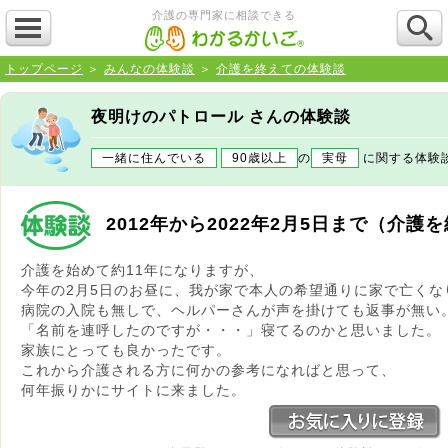
介護の専門家に相談できる
トップページ
＞
みんなの体験談
＞
介護を終えての体験談
夜明けのパトロール さんの体験談
一緒に住んでいる
90歳以上
の
実母
に関する
2012年から2022年2月5日まで（介
介護を始めて約11年になりますが、
今年の2月5日のお昼に、我が家で本人の希望通りに家で亡くな
病院の入院も無しで、ヘルパーさんが声を掛けても返事が無い
「名前を連呼したのですが・・・」寝てるのかと思いました。
家族にとっても良かったです。
これから介護される方に何かの参考になればと思って、
何年振りかにサイトに来ました。